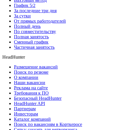
Вахтовый метод
График 5/2
За последние три дня
За сутки
От прямых работодателей
Полный день
По совместительству
Полная занятость
Сменный график
Частичная занятость
HeadHunter
Размещение вакансий
Поиск по резюме
О компании
Наши вакансии
Реклама на сайте
Требования к ПО
Безопасный HeadHunter
HeadHunter API
Партнерам
Инвесторам
Каталог компаний
Поиск по вакансиям в Корткеросе
Сетка: соцсеть для нетворкинга